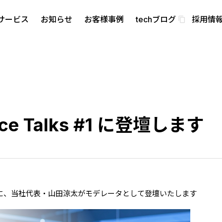
サービス
お知らせ
お客様事例
techブログ
採用情
content_copy
・バリュー
ence Talks #1 に登壇します
イベントに、当社代表・山田涼太がモデレータとして登壇いたします