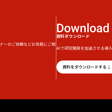
Download
資料ダウンロード
ナーのご依頼などお気軽にご相
AIで研究開発を加速させる導
資料をダウンロードする
vertical_align_bottom