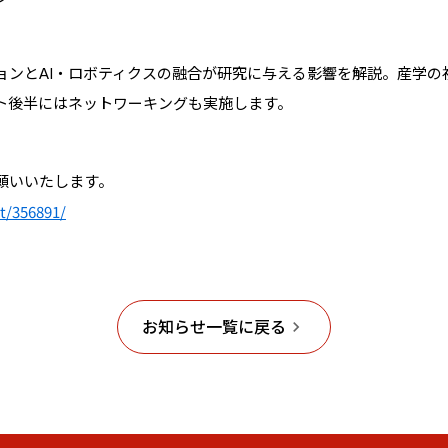
ョンとAI・ロボティクスの融合が研究に与える影響を解説。産学の
ト後半にはネットワーキングも実施します。
願いいたします。
nt/356891/
お知らせ一覧に戻る
keyboard_arrow_right