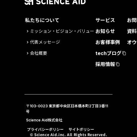
私たちについて
サービス
お問
お知らせ
資料
ミッション・ビジョン・バリュー
keyboard_arrow_right
お客様事例
オウ
代表メッセージ
keyboard_arrow_right
techブログ
会社概要
keyboard_arrow_right
content_copy
採用情報
content_copy
〒103-0023 東京都中央区日本橋本町2丁目3番11
号
Science Aid株式会社
プライバシーポリシー
サイトポリシー
© Science Aid.inc. All Rights Reserved.