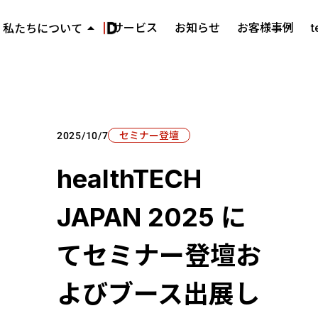
arrow_drop_up
サービス
お知らせ
お客様事例
私たちについて
ミッション・ビジョン・バリュー
keyboard_arrow_right
代表メッセージ
keyboard_arrow_right
会社概要
keyboard_arrow_right
セミナー登壇
2025/10/7
healthTECH
JAPAN 2025 に
てセミナー登壇お
よびブース出展し