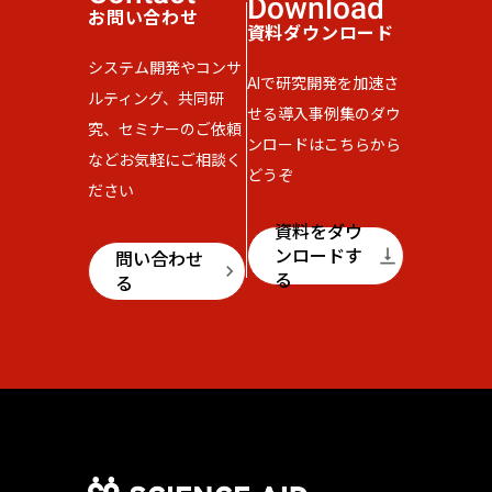
Download
お問い合わせ
資料ダウンロード
システム開発やコンサ
AIで研究開発を加速さ
ルティング、共同研
せる導入事例集のダウ
究、セミナーのご依頼
ンロードはこちらから
などお気軽にご相談く
どうぞ
ださい
資料をダウ
ンロードす
vertical_align_bottom
問い合わせ
keyboard_arrow_right
る
る