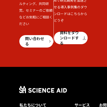
AIで研究開発を加速さ
ルティング、共同研
せる導入事例集のダウ
究、セミナーのご依頼
ンロードはこちらから
などお気軽にご相談く
どうぞ
ださい
資料をダウ
ンロードす
vertical_align_bottom
問い合わせ
keyboard_arrow_right
る
る
私たちについて
サービス
お問