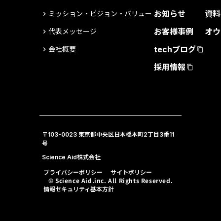
お知らせ
資料
ミッション・ビジョン・バリュー
keyboard_arrow_right
お客様事例
オウ
代表メッセージ
keyboard_arrow_right
techブログ
会社概要
keyboard_arrow_right
content_copy
採用情報
content_copy
〒103-0023 東京都中央区日本橋本町2丁目3番11
号
Science Aid株式会社
プライバシーポリシー
サイトポリシー
© Science Aid.inc. All Rights Reserved.
情報セキュリティ基本方針