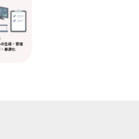


の生成・管理

定・最適化