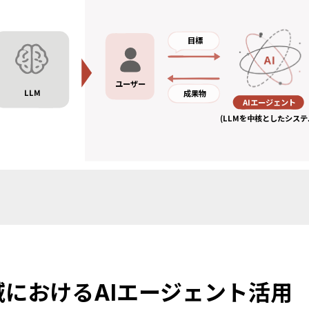
目標
ユーザー
LLM
成果物
AIエージェント
(LLMを中核としたシステ
nce領域におけるAIエージェント活用