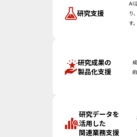
A
研究支援
り
す
研究成果の
製品化支援
研究データを
活用した
関連業務支援