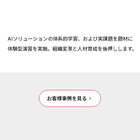
AIソリューションの体系的学習、および実課題を題材に
体験型演習を実施。組織変革と人材育成を後押しします。
お客様事例を見る
keyboard_arrow_right