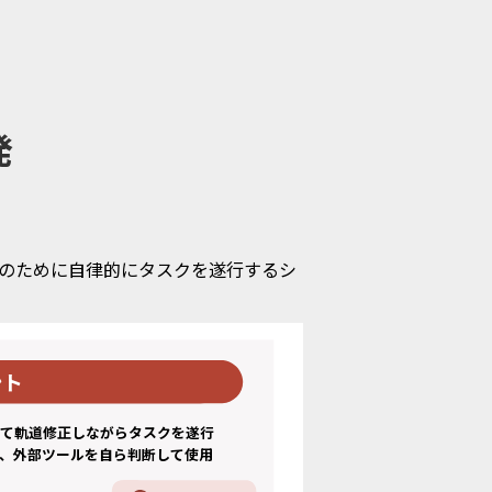
発
成のために自律的にタスクを遂行するシ
ント
て軌道修正しながらタスクを遂行

、外部ツールを自ら判断して使用