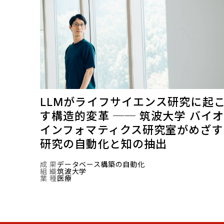
LLMがライフサイエンス研究に起
す構造的変革 ── 筑波大学 バイオ
インフォマティクス研究室がめざす
研究の自動化と知の抽出
成 果
データベース構築の自動化
組 織
筑波大学
業 種
医療