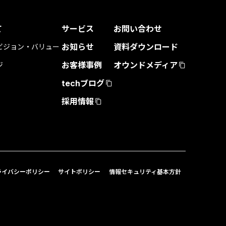
て
サービス
お問い合わせ
お知らせ
資料ダウンロード
ビジョン・バリュー
お客様事例
オウンドメディア
ジ
content_copy
techブログ
content_copy
採用情報
content_copy
ライバシーポリシー
サイトポリシー
情報セキュリティ基本方針