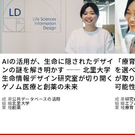
こ
AIの活用が、生命に隠されたデザイ
「療育
ンの謎を解き明かす ── 北里大学
を選べ
生命情報デザイン研究室が切り開く
が取
ゲノム医療と創薬の未来
可能
成 果
公共データベースの活用
成 果
研究
組 織
北里大学
組 織
エフ
業 種
創薬
業 種
療育