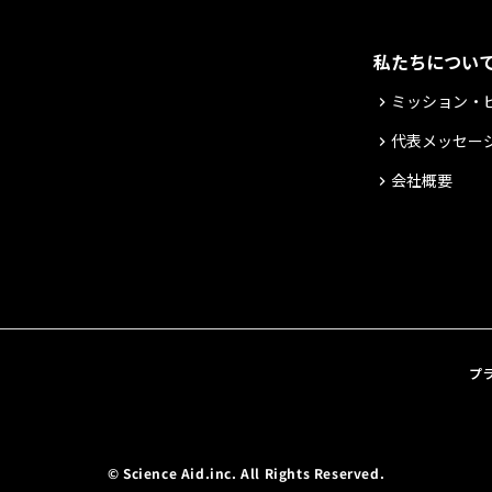
私たちについ
ミッション・
keyboard_arrow_right
代表メッセー
keyboard_arrow_right
会社概要
keyboard_arrow_right
プ
© Science Aid.inc. All Rights Reserved.