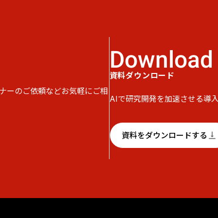
Download
資料ダウンロード
ナーのご依頼などお気軽にご相
AIで研究開発を加速させる導
資料をダウンロードする
vertical_align_bottom