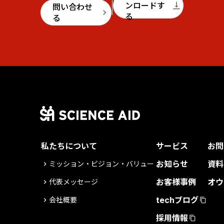
ンロードす
vertical_align_bottom
問い合わせ
keyboard_arrow_right
る
る
私たちについて
サービス
お問
お知らせ
資料
ミッション・ビジョン・バリュー
keyboard_arrow_right
お客様事例
オウ
代表メッセージ
keyboard_arrow_right
techブログ
会社概要
keyboard_arrow_right
content_copy
採用情報
content_copy