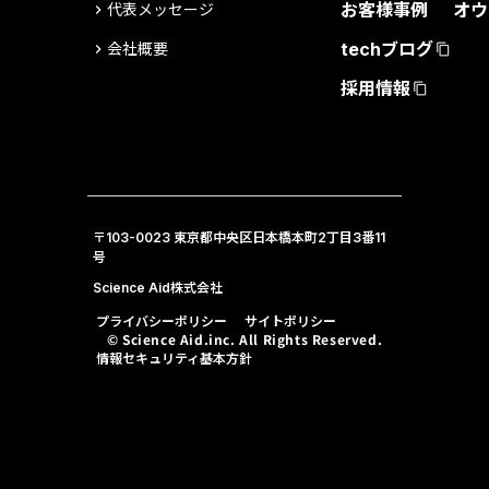
お客様事例
オウ
代表メッセージ
keyboard_arrow_right
techブログ
会社概要
keyboard_arrow_right
content_copy
採用情報
content_copy
〒103-0023 東京都中央区日本橋本町2丁目3番11
号
Science Aid株式会社
プライバシーポリシー
サイトポリシー
© Science Aid.inc. All Rights Reserved.
情報セキュリティ基本方針