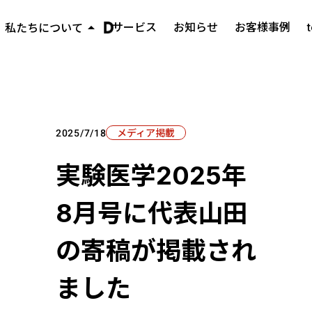
arrow_drop_up
サービス
お知らせ
お客様事例
私たちについて
ミッション・ビジョン・バリュー
keyboard_arrow_right
代表メッセージ
keyboard_arrow_right
会社概要
keyboard_arrow_right
メディア掲載
2025/7/18
実験医学2025年
8月号に代表山田
の寄稿が掲載され
ました